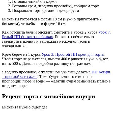
Готовим чизкейк и коржи
Готовим крем, ягодную прослойку, собираем торт
Покрываем торт кремом и декорируем
Бисквиты готовятся в форме 18 см (нужно приготовить 2
бисквита), чизкейк — в форме 16 см.
Как готовить белый бисквит, смотрите в уроке 2 курса
Урок 7.
Белый ПП бисквит на белках
. Бисквиты обязательно
завернуть в пленку и выдержать несколько часов в
холодильнике.
Крем берем из 1 курса
Урок 3. Простой ПП крем для торта
.
Чтобы торт не разъехался, вместо 400 г рикотты нужно будет
взять 500 г. Дальше подробно распишу по граммам.
Ягодную прослойку с желатином учились делать в
ПП Конфи
– прослойка из желе
. Тоже будут немного изменены
пропорции пюре и воды — желатин будем замачивать прямо в
ягодном пюре.
Рецепт торта с чизкейком внутри
Бисквита нужно будет два.