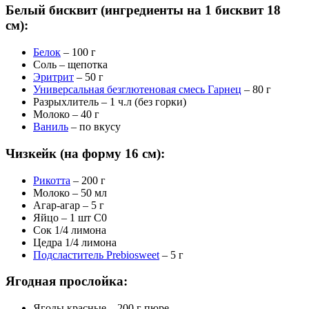
Белый бисквит
(ингредиенты на 1 бисквит 18
см):
Белок
– 100 г
Соль – щепотка
Эритрит
– 50 г
Универсальная безглютеновая смесь Гарнец
– 80 г
Разрыхлитель – 1 ч.л (без горки)
Молоко – 40 г
Ваниль
– по вкусу
Чизкейк
(на форму 16 см):
Рикотта
– 200 г
Молоко – 50 мл
Агар-агар – 5 г
Яйцо – 1 шт С0
Сок 1/4 лимона
Цедра 1/4 лимона
Подсластитель Prebiosweet
– 5 г
Ягодная прослойка:
Ягоды красные – 200 г пюре